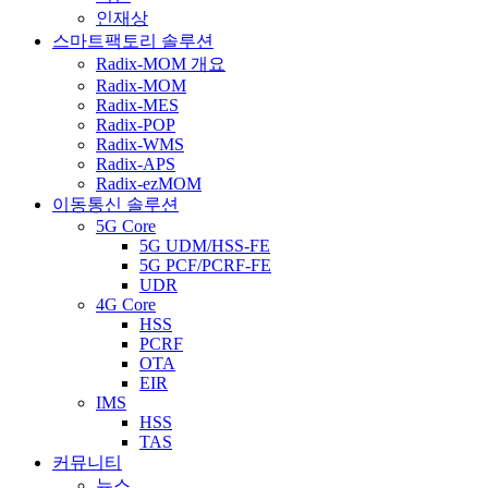
인재상
스마트팩토리 솔루션
Radix-MOM 개요
Radix-MOM
Radix-MES
Radix-POP
Radix-WMS
Radix-APS
Radix-ezMOM
이동통신 솔루션
5G Core
5G UDM/HSS-FE
5G PCF/PCRF-FE
UDR
4G Core
HSS
PCRF
OTA
EIR
IMS
HSS
TAS
커뮤니티
뉴스