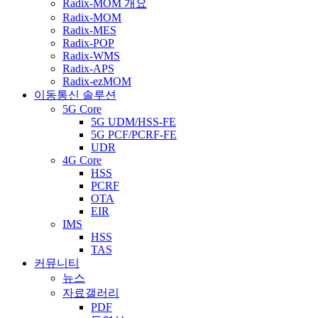
Radix-MOM 개요
Radix-MOM
Radix-MES
Radix-POP
Radix-WMS
Radix-APS
Radix-ezMOM
이동통신 솔루션
5G Core
5G UDM/HSS-FE
5G PCF/PCRF-FE
UDR
4G Core
HSS
PCRF
OTA
EIR
IMS
HSS
TAS
커뮤니티
뉴스
자료갤러리
PDF