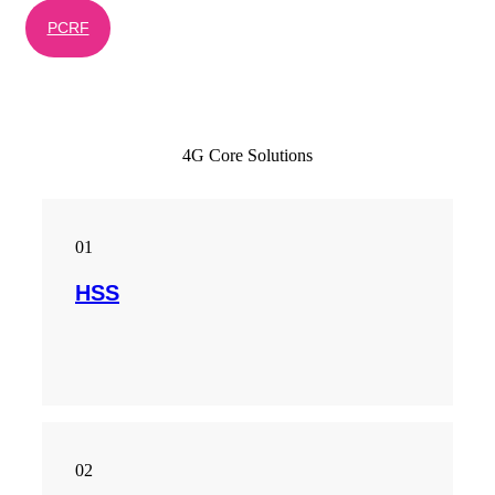
PCRF
4G Core Solutions
01
HSS
02