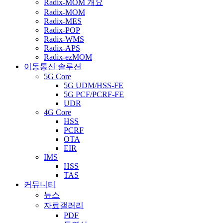
Radix-MOM 개요
Radix-MOM
Radix-MES
Radix-POP
Radix-WMS
Radix-APS
Radix-ezMOM
이동통신 솔루션
5G Core
5G UDM/HSS-FE
5G PCF/PCRF-FE
UDR
4G Core
HSS
PCRF
OTA
EIR
IMS
HSS
TAS
커뮤니티
뉴스
자료갤러리
PDF