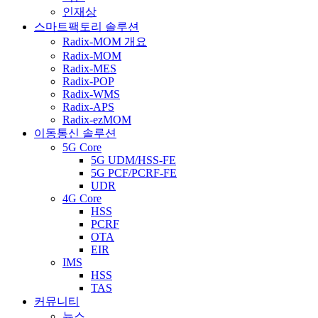
인재상
스마트팩토리 솔루션
Radix-MOM 개요
Radix-MOM
Radix-MES
Radix-POP
Radix-WMS
Radix-APS
Radix-ezMOM
이동통신 솔루션
5G Core
5G UDM/HSS-FE
5G PCF/PCRF-FE
UDR
4G Core
HSS
PCRF
OTA
EIR
IMS
HSS
TAS
커뮤니티
뉴스